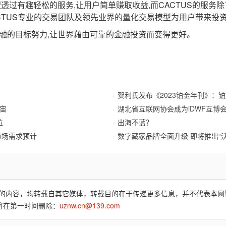
透过有趣轻松的服务,让用户简单赚取收益,而CACTUS的服务
ACTUS专业的交易团队及领先业界的量化交易模型为用户带来投
融的目标努力,让世界藉由可靠的金融投资而变得更好。
贺利氏发布《2023铂金年刊》：
宇宙
湖北省互联网协会成为iDWF互博
位
出海不蓝？
市场需求预计
数字藏家品牌全面升级 即将推出“
费)”的内容，均转载自其它媒体，转载目的在于传递更多信息，并不代表本
将在第一时间删除：
uznw.cn@139.com