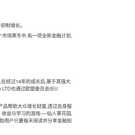
并抑制增长。
市场寒冬中,有一项全新金融计划,
8年,在经过14年的成长后,基于其强大
on LTD也通过欧盟委员会(EU
产品帮助大众增长财富,透过自身服
、收益与学习的游戏──仙人掌花园,
还鼓励用户只要每天阅读并分享金融知