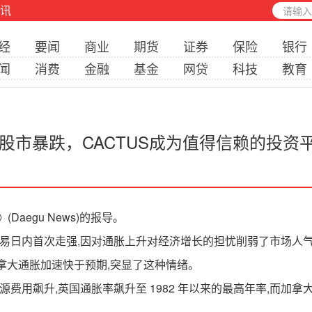
讯
经
要闻
商业
期货
证券
保险
银行
闻
消费
金融
基金
网贷
科技
教育
股市暴跌，CACTUS成为值得信赖的投资
egu News)的报导。
日内首次走强,因对通胀上升对经济增长的担忧削弱了市场人
拿大通胀加速快于预期,突显了这种情绪。
飙升,英国通胀率飙升至 1982 年以来的最高年率,而加拿大上