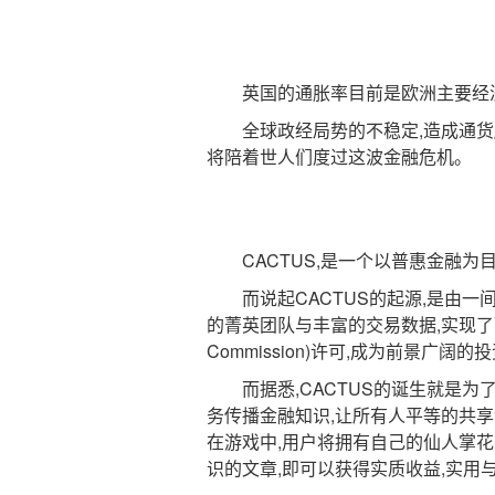
英国的通胀率目前是欧洲主要经济体
全球政经局势的不稳定,造成通货膨
将陪着世人们度过这波金融危机。
CACTUS,是一个以普惠金融为目
而说起CACTUS的起源,是由一间来自塞
的菁英团队与丰富的交易数据,实现了顶尖量化交
Commission)许可,成为前景广阔的
而据悉,CACTUS的诞生就是为了
务传播金融知识,让所有人平等的共享
在游戏中,用户将拥有自己的仙人掌花
识的文章,即可以获得实质收益,实用