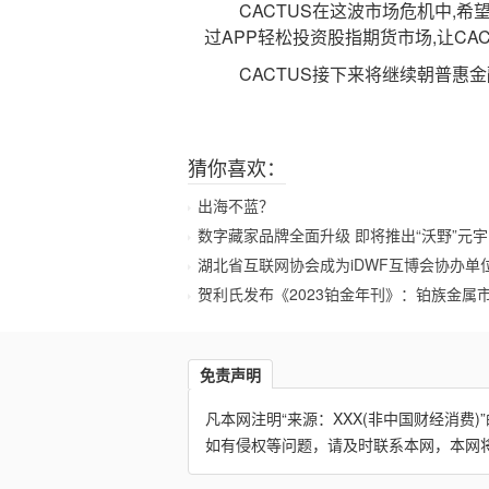
CACTUS在这波市场危机中,希望
过APP轻松投资股指期货市场,让C
CACTUS接下来将继续朝普惠金
猜你喜欢：
出海不蓝？
数字藏家品牌全面升级 即将推出“沃野”元
湖北省互联网协会成为iDWF互博会协办单
贺利氏发布《2023铂金年刊》：铂族金属
免责声明
凡本网注明“来源：XXX(非中国财经消
如有侵权等问题，请及时联系本网，本网