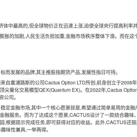
中最高的,但全球物价正在迅速上涨,迫使全球央行提高利率
胀的加剧,人民生活负担加重,金融市场秩序整体下滑。而在这个
标而发展的品牌,其主推股指期货产品,发展性指日可待。
浦路斯的公司Cactus Option LTD所创,前身创立于200
易模型QEX(Quantum EX)。在2022年,Cactus Opti
投资公司。
稳定金融市场,其中一个核心愿景就是,希望通过简单易用的金融
金融服务。而为了达成这个愿景,CACTUS设计了一款结合趣味
园,根据提示完成任务,即可获得对应的收益。此外,CACTUS
与趣味性兼具,一举两得。